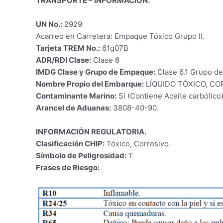
TRANSPORTE – INFORMACIÓN.
UN No.:
2929
Acarreo en Carretera: Empaque Tóxico Grupo II.
Tarjeta TREM No.:
61g07B
ADR/RDI Clase:
Clase 6
IMDG Clase y Grupo de Empaque:
Clase 6.1 Grupo de
Nombre Propio del Embarque:
LÍQUIDO TÓXICO, CORR
Contaminante Marino:
Si (Contiene Aceite carbólico)
Arancel de Aduanas:
3808-
INFORMACIÓN REGULATORIA.
Clasificación CHIP:
Tóxico, Corrosivo.
Símbolo de Peligrosidad:
T
Frases de Riesgo: